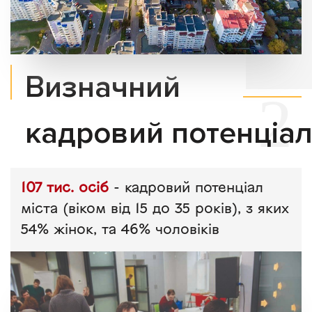
Визначний
кадровий потенціа
107 тис. осіб
- кадровий потенціал
міста (віком від 15 до 35 років), з яких
54% жінок, та 46% чоловіків