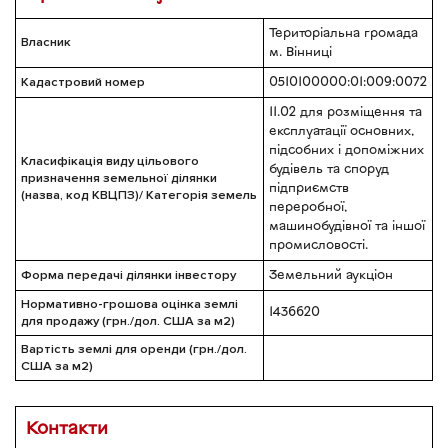
Територіальна громада
Власник
м. Вінниці
Кадастровий номер
0510100000:01:009:0072
11.02 для розміщення та
експлуатації основних,
підсобних і допоміжних
Класифікація виду цільового
будівель та споруд
призначення земельної ділянки
підприємств
(назва, код КВЦПЗ)/ Категорія земель
переробної,
машинобудівної та іншої
промисловості.
Форма передачі ділянки інвестору
Земельний аукціон
Нормативно-грошова оцінка землі
1436620
для продажу (грн./дол. США за м2)
Вартість землі для оренди (грн./дол.
США за м2)
Контакти