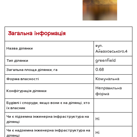
Загальна інформація
вул.
Назва ділянки
Айвазовського,4
Тип ділянки
greenfield
Загальна площа ділянки, га
0.68
Форма власності
Комунальна
Неправильна
Конфігурація ділянки
форма
Будівлі і споруди, якщо вони є на ділянці, хто
їх власник
Чи є підземна інженерна інфраструктура на
Ні
ділянці
Чи є надземна інженерна інфраструктура на
Ні
ділянці