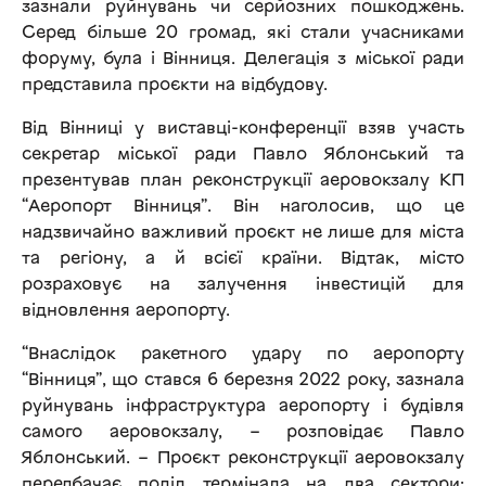
зазнали руйнувань чи серйозних пошкоджень.
Серед більше 20 громад, які стали учасниками
форуму, була і Вінниця. Делегація з міської ради
представила проєкти на відбудову.
Від Вінниці у виставці-конференції взяв участь
секретар міської ради Павло Яблонський та
презентував план реконструкції аеровокзалу КП
“Аеропорт Вінниця”. Він наголосив, що це
надзвичайно важливий проєкт не лише для міста
та регіону, а й всієї країни. Відтак, місто
розраховує на залучення інвестицій для
відновлення аеропорту.
“Внаслідок ракетного удару по аеропорту
“Вінниця”, що стався 6 березня 2022 року, зазнала
руйнувань інфраструктура аеропорту і будівля
самого аеровокзалу, – розповідає Павло
Яблонський. – Проєкт реконструкції аеровокзалу
передбачає поділ термінала на два сектори: