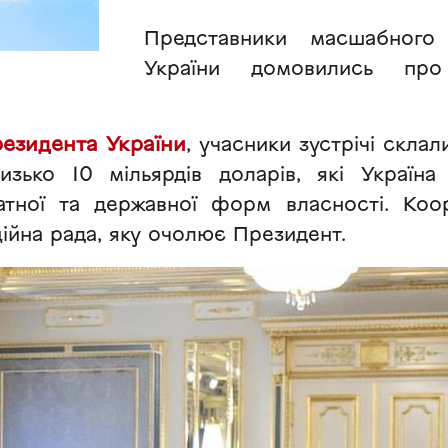
Представники масшабного
України домовились про
езидента України
, учасники зустрічі скла
изько 10 мільярдів доларів, які Україна
атної та державної форм власності. Коо
ійна рада, яку очолює Президент.