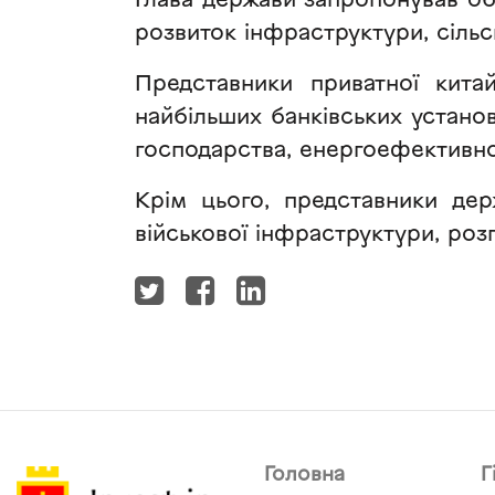
Глава держави запропонував об
розвиток інфраструктури, сільс
Представники приватної кита
найбільших банківських установ
господарства, енергоефективнос
Крім цього, представники держ
військової інфраструктури, роз
Головна
Г