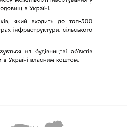
несу можливості інвестування у
одовищ в Україні.
ків, який входить до топ-500
ерах інфраструктури, сільського
ується на будівництві об’єктів
и в Україні власним коштом.