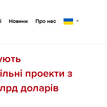
і
Новини
Про нас
нують
ільні проекти з
млрд доларів