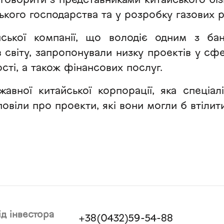
говорити з представниками китайського біз
ького господарства та у розробку газових р
йської компанії, що володіє одним з бан
 світу, запропонували низку проектів у сф
ті, а також фінансових послуг.
авної китайської корпорації, яка спеціаліз
повіли про проекти, які вони могли б втілит
ід інвестора
+38(0432)59-54-88